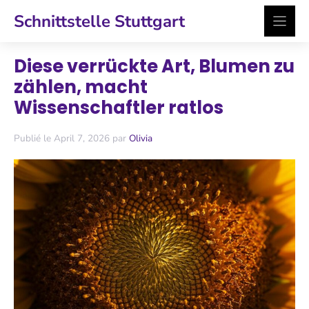
Zum
Schnittstelle Stuttgart
Inhalt
springen
Diese verrückte Art, Blumen zu
zählen, macht
Wissenschaftler ratlos
Publié le April 7, 2026 par
Olivia