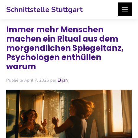
Zum
Schnittstelle Stuttgart
Inhalt
springen
Immer mehr Menschen
machen ein Ritual aus dem
morgendlichen Spiegeltanz,
Psychologen enthüllen
warum
Publié le April 7, 2026 par
Elijah